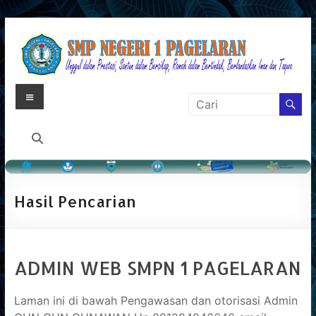
Skip
to
content
Menu
Laman
Resmi
SMP
Negeri
Hasil Pencarian
1
Pagelaran
Pandeglang
ADMIN WEB SMPN 1 PAGELARAN
Banten
Laman ini di bawah Pengawasan dan otorisasi Admin
Menyajikan