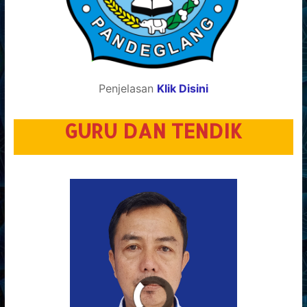
Penjelasan
Klik Disini
GURU DAN TENDIK