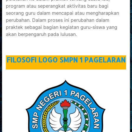
program atau seperangkat aktivitas baru bagi
seorang guru dalam mencapai atau mengharapkan
perubahan. Dalam proses ini perubahan dalam
praktek sebagai bagian kegiatan guru-siswa yang
akan berpengaruh pada lulusan.
FILOSOFI LOGO SMPN 1 PAGELARAN