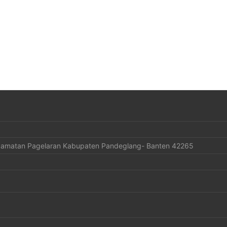
ecamatan Pagelaran Kabupaten Pandeglang- Banten 42265