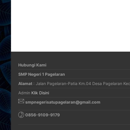
Hubungi Kami
SMP Negeri 1 Pagelaran
Alamat
: Jalan Pagelaran-Patia Km.04 Desa Pagelaran K
Admin
Klik Disini
smpnegerisatupagelaran@gmail.com
0856-9109-9179