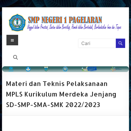
Skip
to
content
Menu
Laman
Resmi
SMP
Negeri
Materi dan Teknis Pelaksanaan
1
MPLS Kurikulum Merdeka Jenjang
Pagelaran
SD-SMP-SMA-SMK 2022/2023
Pandeglang
Banten
Menyajikan