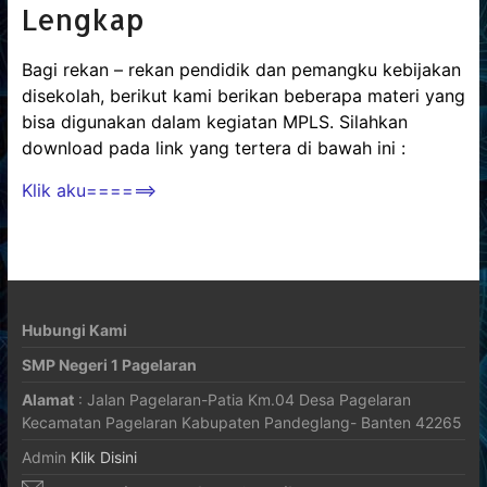
Lengkap
Bagi rekan – rekan pendidik dan pemangku kebijakan
disekolah, berikut kami berikan beberapa materi yang
bisa digunakan dalam kegiatan MPLS. Silahkan
download pada link yang tertera di bawah ini :
Klik aku======>
Hubungi Kami
SMP Negeri 1 Pagelaran
Alamat
: Jalan Pagelaran-Patia Km.04 Desa Pagelaran
Kecamatan Pagelaran Kabupaten Pandeglang- Banten 42265
Admin
Klik Disini