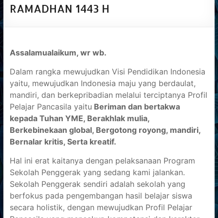
RAMADHAN 1443 H
Informasi
mengenai
sekolah
SMPN
Assalamualaikum, wr wb.
1
Pagelaran
Dalam rangka mewujudkan Visi Pendidikan Indonesia
yaitu, mewujudkan Indonesia maju yang berdaulat,
mandiri, dan berkepribadian melalui terciptanya Profil
Pelajar Pancasila yaitu
Beriman dan bertakwa
kepada Tuhan YME, Berakhlak mulia,
Berkebinekaan global, Bergotong royong, mandiri,
Bernalar kritis, Serta kreatif.
Hal ini erat kaitanya dengan pelaksanaan Program
Sekolah Penggerak yang sedang kami jalankan.
Sekolah Penggerak sendiri adalah sekolah yang
berfokus pada pengembangan hasil belajar siswa
secara holistik, dengan mewujudkan Profil Pelajar