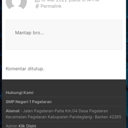
Permalink
Mantap bro…
Komentar ditutup.
Hubungi Kami
SMP Negeri 1 Pagelaran
Alamat
: Jalan Pagelaran-Patia Km.04 Desa Pagelaran
Kecamatan Pagelaran Kabupaten Pandeglang- Banten 42265
Admin
Klik Disini