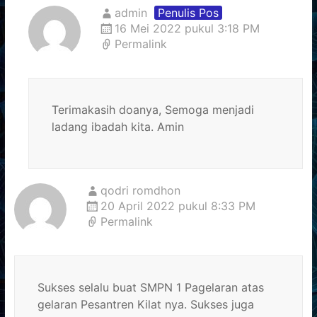
admin
Penulis Pos
16 Mei 2022 pukul 3:18 PM
Permalink
Terimakasih doanya, Semoga menjadi
ladang ibadah kita. Amin
qodri romdhon
20 April 2022 pukul 8:33 PM
Permalink
Sukses selalu buat SMPN 1 Pagelaran atas
gelaran Pesantren Kilat nya. Sukses juga