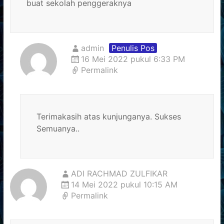
buat sekolah penggeraknya
admin
Penulis Pos
16 Mei 2022 pukul 6:33 PM
Permalink
Terimakasih atas kunjunganya. Sukses
Semuanya..
ADI RACHMAD ZULFIKAR
14 Mei 2022 pukul 10:15 AM
Permalink