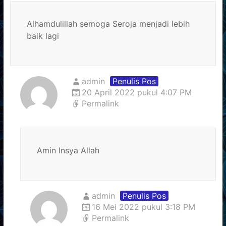
Alhamdulillah semoga Seroja menjadi lebih
baik lagi
admin
Penulis Pos
20 April 2022 pukul 4:07 PM
Permalink
Amin Insya Allah
admin
Penulis Pos
16 Mei 2022 pukul 3:18 PM
Permalink