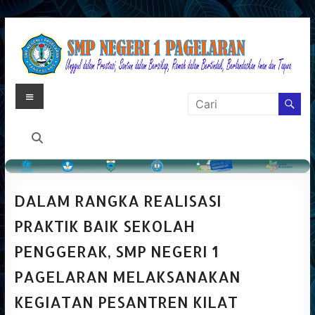
Skip
to
content
Menu
Laman
Resmi
SMP
Negeri
DALAM RANGKA REALISASI
1
PRAKTIK BAIK SEKOLAH
Pagelaran
PENGGERAK, SMP NEGERI 1
Pandeglang
PAGELARAN MELAKSANAKAN
Banten
KEGIATAN PESANTREN KILAT
Menyajikan