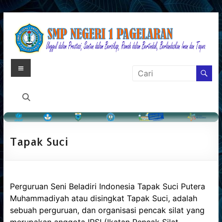
Skip
to
content
Menu
Laman
Resmi
SMP
Negeri
Tapak Suci
1
Pagelaran
Pandeglang
Perguruan Seni Beladiri Indonesia Tapak Suci Putera
Banten
Muhammadiyah atau disingkat Tapak Suci, adalah
sebuah perguruan, dan organisasi pencak silat yang
Menyajikan
merupakan anggota IPSI (Ikatan Pencak Silat