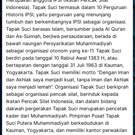
Informasi
Indonesia). Tapak Suci termasuk dalam 10 Perguruan
mengenai
Historis IPSI, yaitu perguruan yang menunjang
sekolah
tumbuh dan berkembangnya IPSI sebagai organisasi.
SMPN
Tapak Suci berasas Islam, bersumber pada Al Qur’an
1
dan As-Sunnah, berjiwa persaudaraan, berada di
Pagelaran
bawah naungan Persyarikatan Muhammadiyah
sebagai organisasi otonom yang ke-11. Tapak Suci
berdiri pada tanggal 10 Rabiul Awal 1383 H, atau
bertepatan dengan tanggal 31 Juli 1963 di Kauman,
Yogyakarta. Tapak Suci memiliki motto “Dengan Iman
dan Akhlak saya menjadi kuat, tanpa Iman dan Akhlak
saya menjadi lemah”. Organisasi Tapak Suci berkiprah
sebagai organisasi pencak silat, berinduk kepada
Ikatan Pencak Silat Indonesia, dan dalam bidang
dakwah pergerakan Tapak Suci merupakan pencetak
kader dari Muhammadiyah. Pimpinan Pusat Tapak
Suci Putera Muhammadiyah berkedudukan di
Kauman, Yogyakarta, dan memiliki kantor perwakilan